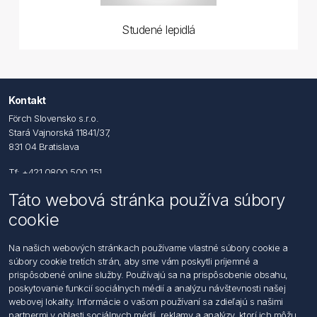
Studené lepidlá
Kontakt
Förch Slovensko s.r.o.
Stará Vajnorská 11841/37,
831 04 Bratislava
Tf: +421 0800 500 151
Táto webová stránka používa súbory
Email: office@foerch.sk
cookie
Kontaktujte nás
Na našich webových stránkach používame vlastné súbory cookie a
súbory cookie tretích strán, aby sme vám poskytli príjemné a
Informácie
prispôsobené online služby. Používajú sa na prispôsobenie obsahu,
Imprint
poskytovanie funkcií sociálnych médií a analýzu návštevnosti našej
Vyhlásenie k ochrane údajov
webovej lokality. Informácie o vašom používaní sa zdieľajú s našimi
Všeobecné dodacie a obchodné podmienky
partnermi v oblasti sociálnych médií, reklamy a analýzy, ktorí ich môžu