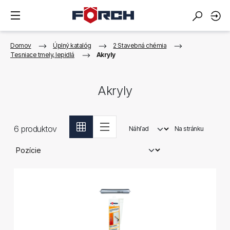
Domov
Úplný katalóg
2 Stavebná chémia
Tesniace tmely, lepidlá
Akryly
Akryly
6
produktov
Náhľad
Na stránku