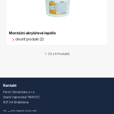
Montážní akrylátové lepidlo
otvoriť produkt (2)
1 - 20 z
6 Produktů
Kontakt
Förch Slovensko s.r.o.
Stará Vajnorská 11841/37,
831 04 Bratislava
Tf: +421 0800 500 151