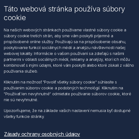
Táto webová stránka používa súbory
Email: office@foerch.sk
cookie
Kontaktujte nás
Na našich webových stránkach používame vlastné súbory cookie a
súbory cookie tretích strán, aby sme vám poskytli príjemné a
Informácie
prispôsobené online služby. Používajú sa na prispôsobenie obsahu,
Imprint
poskytovanie funkcií sociálnych médií a analýzu návštevnosti našej
Vyhlásenie k ochrane údajov
webovej lokality. Informácie o vašom používaní sa zdieľajú s našimi
Všeobecné dodacie a obchodné podmienky
partnermi v oblasti sociálnych médií, reklamy a analýzy, ktorí ich môžu
Obchodný zástupca
kombinovať s inými údajmi, ktoré vám poskytli alebo ktoré získali z vášho
používania služieb.
Môj účet
Kliknutím na možnosť "Povoliť všetky súbory cookie" súhlasíte s
používaním súborov cookie a podobných technológií. Kliknutím na
Môj účet
"Používať len nevyhnutné" odmietate používanie súborov cookie, ktoré
Objednávky
nie sú nevyhnutné.
Adresy
Upozorňujeme, že na základe vašich nastavení nemusia byť dostupné
všetky funkcie stránky.
Nasledujte nás
Zásady ochrany osobných údajov