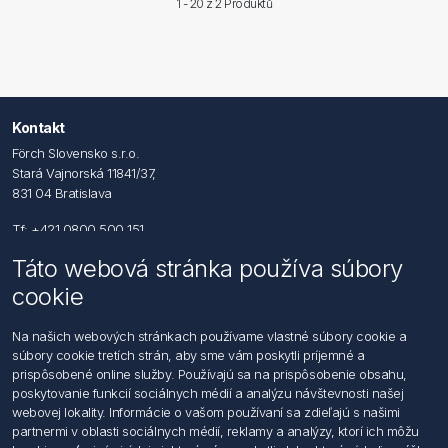
1 - 20 z
2 Produktů
Kontakt
Förch Slovensko s.r.o.
Stará Vajnorská 11841/37,
831 04 Bratislava
Tf: +421 0800 500 151
Táto webová stránka používa súbory
Email: office@foerch.sk
cookie
Kontaktujte nás
Na našich webových stránkach používame vlastné súbory cookie a
súbory cookie tretích strán, aby sme vám poskytli príjemné a
Informácie
prispôsobené online služby. Používajú sa na prispôsobenie obsahu,
Imprint
poskytovanie funkcií sociálnych médií a analýzu návštevnosti našej
Vyhlásenie k ochrane údajov
webovej lokality. Informácie o vašom používaní sa zdieľajú s našimi
Všeobecné dodacie a obchodné podmienky
partnermi v oblasti sociálnych médií, reklamy a analýzy, ktorí ich môžu
Obchodný zástupca