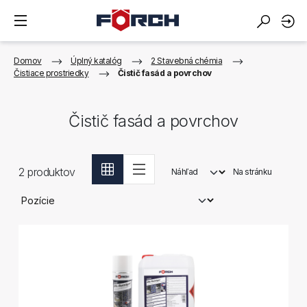
Domov
Úplný katalóg
2 Stavebná chémia
Čistiace prostriedky
Čistič fasád a povrchov
Čistič fasád a povrchov
2
produktov
Náhľad
Na stránku