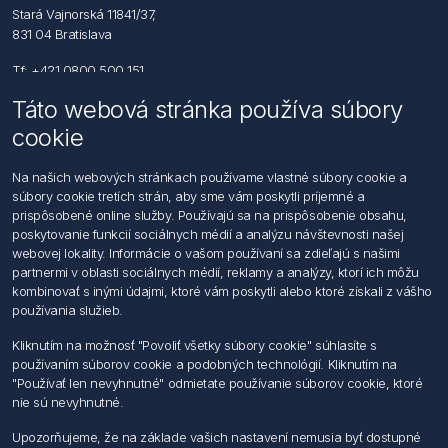
Stará Vajnorská 11841/37,
831 04 Bratislava
Tf: +421 0800 500 151
Táto webová stránka používa súbory
Email: office@foerch.sk
cookie
Kontaktujte nás
Na našich webových stránkach používame vlastné súbory cookie a
súbory cookie tretích strán, aby sme vám poskytli príjemné a
Informácie
prispôsobené online služby. Používajú sa na prispôsobenie obsahu,
Imprint
poskytovanie funkcií sociálnych médií a analýzu návštevnosti našej
Vyhlásenie k ochrane údajov
webovej lokality. Informácie o vašom používaní sa zdieľajú s našimi
Všeobecné dodacie a obchodné podmienky
partnermi v oblasti sociálnych médií, reklamy a analýzy, ktorí ich môžu
Obchodný zástupca
kombinovať s inými údajmi, ktoré vám poskytli alebo ktoré získali z vášho
používania služieb.
Môj účet
Kliknutím na možnosť "Povoliť všetky súbory cookie" súhlasíte s
používaním súborov cookie a podobných technológií. Kliknutím na
Môj účet
"Používať len nevyhnutné" odmietate používanie súborov cookie, ktoré
Objednávky
nie sú nevyhnutné.
Adresy
Upozorňujeme, že na základe vašich nastavení nemusia byť dostupné