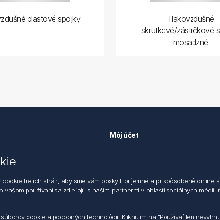
vzdušné plastové spojky
Tlakovzdušné
skrutkové/zástrčkové s
mosadzné
Môj účet
Môj účet
kie
k ochrane údajov
Objednávky
 dodacie a obchodné podmienky
Adresy
okie tretích strán, aby sme vám poskytli príjemné a prispôsobené online sl
zástupca
 o vašom používaní sa zdieľajú s našimi partnermi v oblasti sociálnych médií,
m súborov cookie a podobných technológií. Kliknutím na "Používať len nevyhn