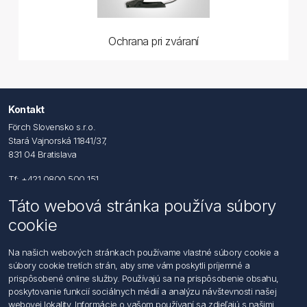
Ochrana pri zváraní
Kontakt
Förch Slovensko s.r.o.
Stará Vajnorská 11841/37,
831 04 Bratislava
Tf: +421 0800 500 151
Táto webová stránka používa súbory
Email: office@foerch.sk
cookie
Kontaktujte nás
Na našich webových stránkach používame vlastné súbory cookie a
súbory cookie tretích strán, aby sme vám poskytli príjemné a
Informácie
prispôsobené online služby. Používajú sa na prispôsobenie obsahu,
Imprint
poskytovanie funkcií sociálnych médií a analýzu návštevnosti našej
Vyhlásenie k ochrane údajov
webovej lokality. Informácie o vašom používaní sa zdieľajú s našimi