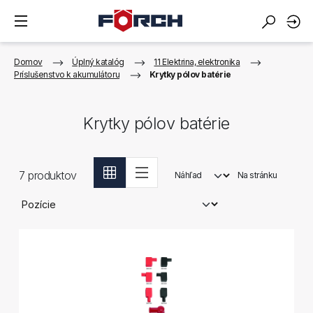
Domov
Úplný katalóg
11 Elektrina, elektronika
Príslušenstvo k akumulátoru
Krytky pólov batérie
Krytky pólov batérie
7
produktov
Náhľad
Na stránku