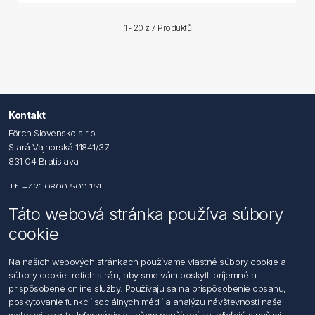
1 - 20 z
7 Produktů
Kontakt
Förch Slovensko s.r.o.
Stará Vajnorská 11841/37,
831 04 Bratislava
Tf: +421 0800 500 151
Táto webová stránka používa súbory
Email: office@foerch.sk
cookie
Kontaktujte nás
Na našich webových stránkach používame vlastné súbory cookie a
súbory cookie tretích strán, aby sme vám poskytli príjemné a
Informácie
prispôsobené online služby. Používajú sa na prispôsobenie obsahu,
Imprint
poskytovanie funkcií sociálnych médií a analýzu návštevnosti našej
Vyhlásenie k ochrane údajov