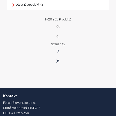
otvoriť produkt (2)
1 - 20 z
25 Produktů
Strana 1 / 2
Kontakt
Förch Slovensko s.r.o.
Stará Vajnorská 11841/37,
831 04 Bratislava