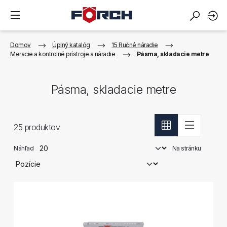
Domov
Úplný katalóg
15 Ručné náradie
Meracie a kontrolné prístroje a náradie
Pásma, skladacie metre
Pásma, skladacie metre
25
produktov
Náhľad
Na stránku