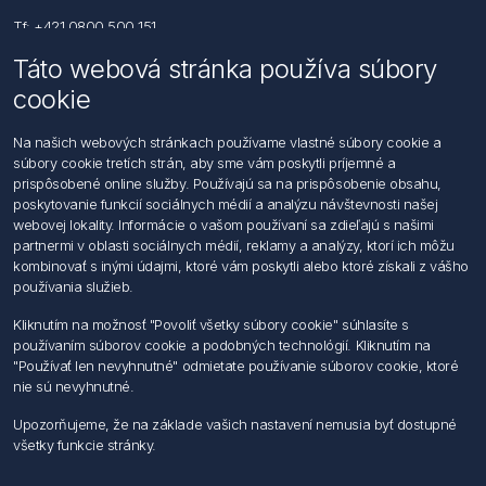
Tf: +421 0800 500 151
Táto webová stránka používa súbory
Email: office@foerch.sk
cookie
Kontaktujte nás
Na našich webových stránkach používame vlastné súbory cookie a
súbory cookie tretích strán, aby sme vám poskytli príjemné a
Informácie
prispôsobené online služby. Používajú sa na prispôsobenie obsahu,
Imprint
poskytovanie funkcií sociálnych médií a analýzu návštevnosti našej
Vyhlásenie k ochrane údajov
webovej lokality. Informácie o vašom používaní sa zdieľajú s našimi
Všeobecné dodacie a obchodné podmienky
partnermi v oblasti sociálnych médií, reklamy a analýzy, ktorí ich môžu
Obchodný zástupca
kombinovať s inými údajmi, ktoré vám poskytli alebo ktoré získali z vášho
používania služieb.
Môj účet
Kliknutím na možnosť "Povoliť všetky súbory cookie" súhlasíte s
používaním súborov cookie a podobných technológií. Kliknutím na
Môj účet
"Používať len nevyhnutné" odmietate používanie súborov cookie, ktoré
Objednávky
nie sú nevyhnutné.
Adresy
Upozorňujeme, že na základe vašich nastavení nemusia byť dostupné
všetky funkcie stránky.
Nasledujte nás