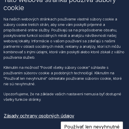
cookie
Kontaktujte nás
Na našich webových stránkach používame vlastné súbory cookie a
súbory cookie tretích strán, aby sme vám poskytli príjemné a
Informácie
prispôsobené online služby. Používajú sa na prispôsobenie obsahu,
Imprint
poskytovanie funkcií sociálnych médií a analýzu návštevnosti našej
Vyhlásenie k ochrane údajov
webovej lokality. Informácie o vašom používaní sa zdieľajú s našimi
Všeobecné dodacie a obchodné podmienky
partnermi v oblasti sociálnych médií, reklamy a analýzy, ktorí ich môžu
Obchodný zástupca
kombinovať s inými údajmi, ktoré vám poskytli alebo ktoré získali z vášho
používania služieb.
Môj účet
Kliknutím na možnosť "Povoliť všetky súbory cookie" súhlasíte s
používaním súborov cookie a podobných technológií. Kliknutím na
Môj účet
"Používať len nevyhnutné" odmietate používanie súborov cookie, ktoré
Objednávky
nie sú nevyhnutné.
Adresy
Upozorňujeme, že na základe vašich nastavení nemusia byť dostupné
všetky funkcie stránky.
Nasledujte nás
Zásady ochrany osobných údajov
Používať len nevyhnutné