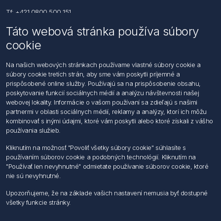
Tf: +421 0800 500 151
Táto webová stránka používa súbory
Email: office@foerch.sk
cookie
Kontaktujte nás
Na našich webových stránkach používame vlastné súbory cookie a
súbory cookie tretích strán, aby sme vám poskytli príjemné a
Informácie
prispôsobené online služby. Používajú sa na prispôsobenie obsahu,
Imprint
poskytovanie funkcií sociálnych médií a analýzu návštevnosti našej
Vyhlásenie k ochrane údajov
webovej lokality. Informácie o vašom používaní sa zdieľajú s našimi
Všeobecné dodacie a obchodné podmienky
partnermi v oblasti sociálnych médií, reklamy a analýzy, ktorí ich môžu
Obchodný zástupca
kombinovať s inými údajmi, ktoré vám poskytli alebo ktoré získali z vášho
používania služieb.
Môj účet
Kliknutím na možnosť "Povoliť všetky súbory cookie" súhlasíte s
používaním súborov cookie a podobných technológií. Kliknutím na
Môj účet
"Používať len nevyhnutné" odmietate používanie súborov cookie, ktoré
Objednávky
nie sú nevyhnutné.
Adresy
Upozorňujeme, že na základe vašich nastavení nemusia byť dostupné
všetky funkcie stránky.
Nasledujte nás