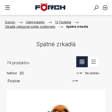
Domov
Úplný katalóg
13 Truckline
Zrkadlá, odrazové svetlá, svetlomety
Spätné zrkadlá
Spätné zrkadlá
74
produktov
Náhľad
Na stránku