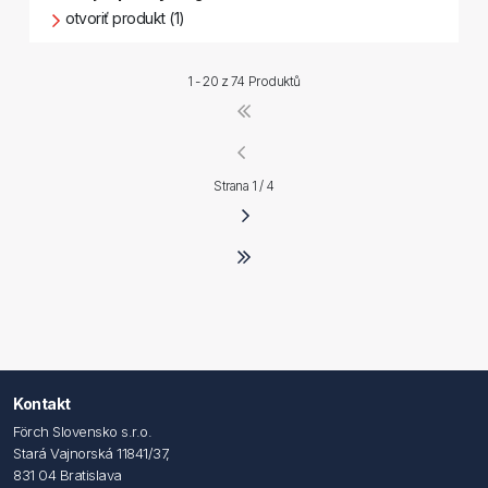
otvoriť produkt (1)
1 - 20 z
74 Produktů
Strana 1 / 4
Kontakt
Förch Slovensko s.r.o.
Stará Vajnorská 11841/37,
831 04 Bratislava