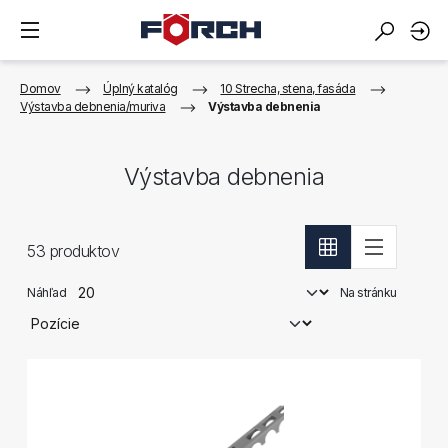
Domov
Úplný katalóg
10 Strecha, stena, fasáda
Výstavba debnenia/muriva
Výstavba debnenia
Výstavba debnenia
53
produktov
Náhľad
Na stránku