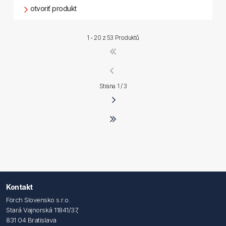
otvoriť produkt
1 - 20 z
53 Produktů
Strana 1 / 3
Kontakt
Förch Slovensko s.r.o.
Stará Vajnorská 11841/37,
831 04 Bratislava