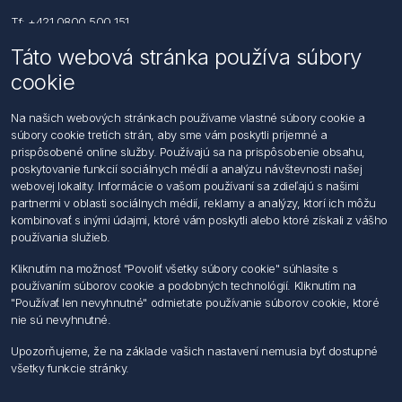
Tf: +421 0800 500 151
Táto webová stránka používa súbory
Email: office@foerch.sk
cookie
Kontaktujte nás
Na našich webových stránkach používame vlastné súbory cookie a
súbory cookie tretích strán, aby sme vám poskytli príjemné a
Informácie
prispôsobené online služby. Používajú sa na prispôsobenie obsahu,
Imprint
poskytovanie funkcií sociálnych médií a analýzu návštevnosti našej
Vyhlásenie k ochrane údajov
webovej lokality. Informácie o vašom používaní sa zdieľajú s našimi
Všeobecné dodacie a obchodné podmienky
partnermi v oblasti sociálnych médií, reklamy a analýzy, ktorí ich môžu
Obchodný zástupca
kombinovať s inými údajmi, ktoré vám poskytli alebo ktoré získali z vášho
používania služieb.
Môj účet
Kliknutím na možnosť "Povoliť všetky súbory cookie" súhlasíte s
používaním súborov cookie a podobných technológií. Kliknutím na
Môj účet
"Používať len nevyhnutné" odmietate používanie súborov cookie, ktoré
Objednávky
nie sú nevyhnutné.
Adresy
Upozorňujeme, že na základe vašich nastavení nemusia byť dostupné
všetky funkcie stránky.
Nasledujte nás