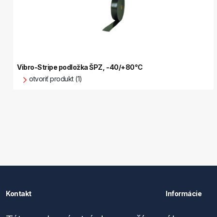
Vibro-Stripe podložka ŠPZ, -40/+80°C
otvoriť produkt (1)
Kontakt
Informácie
Förch Slovensko s.r.o.
Imprint