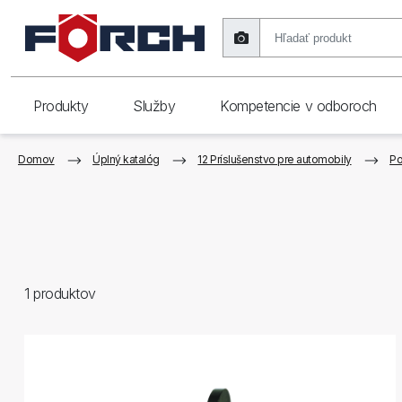
Produkty
Služby
Kompetencie v odboroch
Domov
Úplný katalóg
12 Príslušenstvo pre automobily
Po
1
produktov