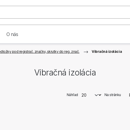
O nás
dložky pod registrač. značky, skrutky do reg. znač.
Vibračná izolácia
Vibračná izolácia
Náhľad
Na stránku