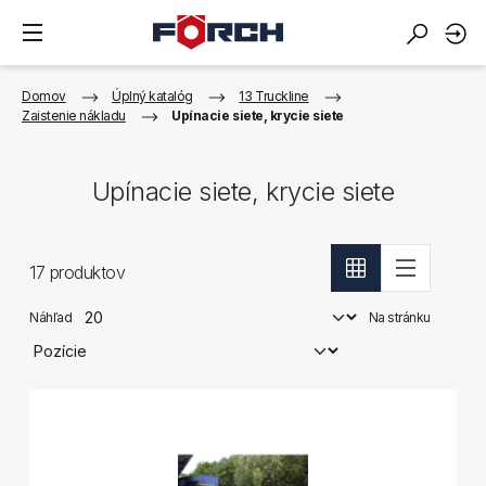
Domov
Úplný katalóg
13 Truckline
Zaistenie nákladu
Upínacie siete, krycie siete
Upínacie siete, krycie siete
17
produktov
Náhľad
Na stránku