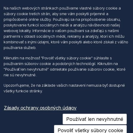
Na našich webových stránkach používame vlastné súbory cookie a
súbory cookie tretích strán, aby sme vám poskytli príjemné a
Informácie
prispôsobené online služby. Používajú sa na prispôsobenie obsahu,
Imprint
poskytovanie funkcií sociálnych médií a analýzu návštevnosti našej
Vyhlásenie k ochrane údajov
webovej lokality. Informácie o vašom používaní sa zdieľajú s našimi
Všeobecné dodacie a obchodné podmienky
partnermi v oblasti sociálnych médií, reklamy a analýzy, ktorí ich môžu
Obchodný zástupca
kombinovať s inými údajmi, ktoré vám poskytli alebo ktoré získali z vášho
používania služieb.
Môj účet
Kliknutím na možnosť "Povoliť všetky súbory cookie" súhlasíte s
používaním súborov cookie a podobných technológií. Kliknutím na
Môj účet
"Používať len nevyhnutné" odmietate používanie súborov cookie, ktoré
Objednávky
nie sú nevyhnutné.
Adresy
Upozorňujeme, že na základe vašich nastavení nemusia byť dostupné
všetky funkcie stránky.
Nasledujte nás
Zásady ochrany osobných údajov
Používať len nevyhnutné
Povoliť všetky súbory cookie
Copyright © 2026 Förch Slovensko s.r.o.. Všetky práva vyhradené.