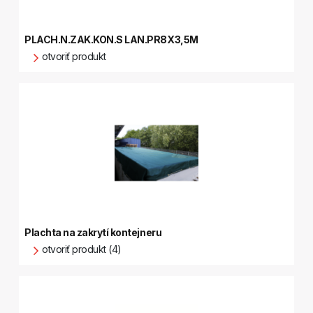
PLACH.N.ZAK.KON.S LAN.PR8X3,5M
otvoriť produkt
Plachta na zakrytí kontejneru
otvoriť produkt (4)