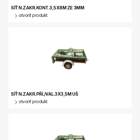
SÍŤ N.ZAKR.KONT.3,5X8M ZE 3MM
otvoriť produkt
SÍŤ N.ZAKR.PŘÍ./VAL.3X3,5M UŠ
otvoriť produkt