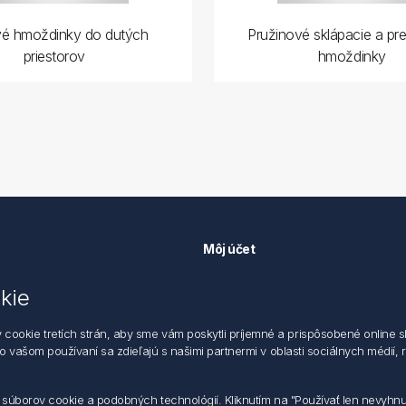
é hmoždinky do dutých
Pružinové sklápacie a pre
priestorov
hmoždinky
Môj účet
Môj účet
kie
k ochrane údajov
Objednávky
 dodacie a obchodné podmienky
Adresy
okie tretích strán, aby sme vám poskytli príjemné a prispôsobené online sl
zástupca
 o vašom používaní sa zdieľajú s našimi partnermi v oblasti sociálnych médií,
m súborov cookie a podobných technológií. Kliknutím na "Používať len nevyhn