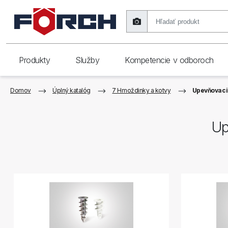
Produkty
Služby
Kompetencie v odboroch
Domov
Úplný katalóg
7 Hmoždinky a kotvy
Upevňovacie
Up