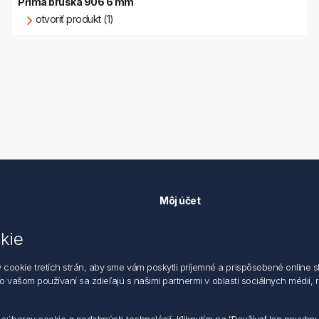
Přímá bruska 906 6 mm
otvoriť produkt (1)
Môj účet
Môj účet
kie
k ochrane údajov
Objednávky
 dodacie a obchodné podmienky
Adresy
okie tretích strán, aby sme vám poskytli príjemné a prispôsobené online sl
zástupca
 o vašom používaní sa zdieľajú s našimi partnermi v oblasti sociálnych médií,