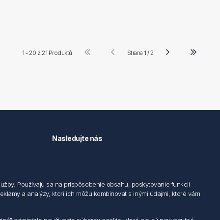
1 - 20 z
21 Produktů
Strana 1 / 2
Nasledujte nás
užby. Používajú sa na prispôsobenie obsahu, poskytovanie funkcií
 reklamy a analýzy, ktorí ich môžu kombinovať s inými údajmi, ktoré vám