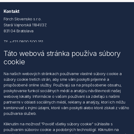
Kontakt
Förch Slovensko s.r.o.
Stará Vajnorská 11841/37,
831 04 Bratislava
Tf: +421 0800 500 151
Táto webová stránka používa súbory
Email: office@foerch.sk
cookie
Kontaktujte nás
Na našich webových stránkach používame vlastné súbory cookie a
súbory cookie tretích strán, aby sme vám poskytli príjemné a
Informácie
prispôsobené online služby. Používajú sa na prispôsobenie obsahu,
Imprint
poskytovanie funkcií sociálnych médií a analýzu návštevnosti našej
Vyhlásenie k ochrane údajov
webovej lokality. Informácie o vašom používaní sa zdieľajú s našimi
Všeobecné dodacie a obchodné podmienky
partnermi v oblasti sociálnych médií, reklamy a analýzy, ktorí ich môžu
Obchodný zástupca
kombinovať s inými údajmi, ktoré vám poskytli alebo ktoré získali z vášho
používania služieb.
Môj účet
Kliknutím na možnosť "Povoliť všetky súbory cookie" súhlasíte s
používaním súborov cookie a podobných technológií. Kliknutím na
Môj účet