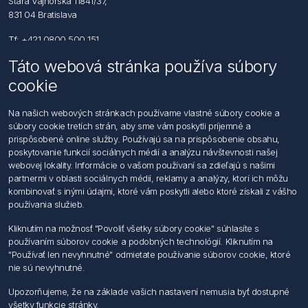
Stará Vajnorská 11841/37,
831 04 Bratislava
Tf: +421 0800 500 151
Táto webová stránka používa súbory
Email: office@foerch.sk
cookie
Kontaktujte nás
Na našich webových stránkach používame vlastné súbory cookie a
súbory cookie tretích strán, aby sme vám poskytli príjemné a
Informácie
prispôsobené online služby. Používajú sa na prispôsobenie obsahu,
Imprint
poskytovanie funkcií sociálnych médií a analýzu návštevnosti našej
Vyhlásenie k ochrane údajov
webovej lokality. Informácie o vašom používaní sa zdieľajú s našimi
Všeobecné dodacie a obchodné podmienky
partnermi v oblasti sociálnych médií, reklamy a analýzy, ktorí ich môžu
Obchodný zástupca
kombinovať s inými údajmi, ktoré vám poskytli alebo ktoré získali z vášho
používania služieb.
Môj účet
Kliknutím na možnosť "Povoliť všetky súbory cookie" súhlasíte s
používaním súborov cookie a podobných technológií. Kliknutím na
Môj účet
"Používať len nevyhnutné" odmietate používanie súborov cookie, ktoré
Objednávky
nie sú nevyhnutné.
Adresy
Upozorňujeme, že na základe vašich nastavení nemusia byť dostupné
všetky funkcie stránky.