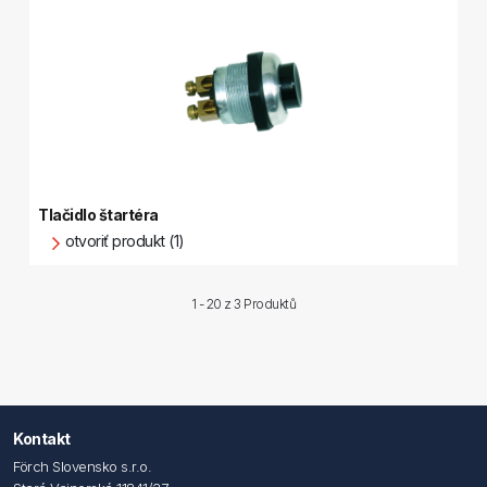
Tlačidlo štartéra
otvoriť produkt (1)
1 - 20 z
3 Produktů
Kontakt
Förch Slovensko s.r.o.