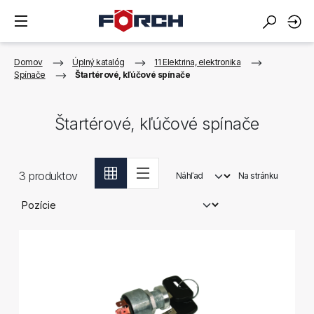
Domov
Úplný katalóg
11 Elektrina, elektronika
Spínače
Štartérové, kľúčové spínače
Štartérové, kľúčové spínače
3
produktov
Náhľad
Na stránku