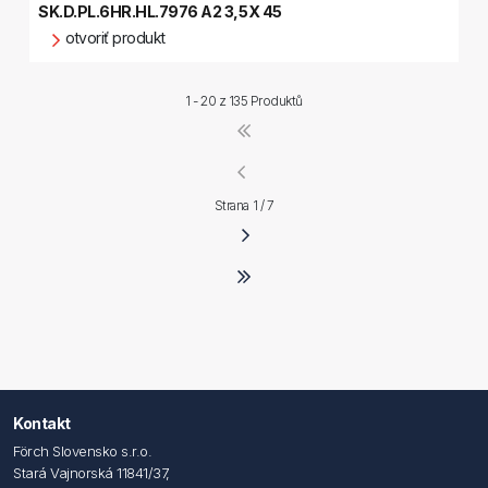
SK.D.PL.6HR.HL.7976 A2 3,5X 45
otvoriť produkt
1 - 20 z
135 Produktů
Strana 1 / 7
Kontakt
Förch Slovensko s.r.o.
Stará Vajnorská 11841/37,