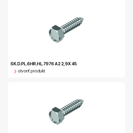
SK.D.PL.6HR.HL.7976 A2 2,9X 45
otvoriť produkt