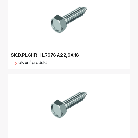
SK.D.PL.6HR.HL.7976 A2 2,9X 16
otvoriť produkt