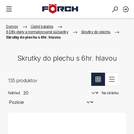
Domov
Úplný katalóg
6 DIN-diely a normalizované súčiastky
Skrutky do plechu
Skrutky do plechu s 6hr. hlavou
Skrutky do plechu s 6hr. hlavou
135
produktov
Náhľad
Na stránku