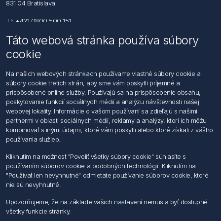
831 04 Bratislava
Tf: +421 0800 500 151
Táto webová stránka používa súbory
Email: office@foerch.sk
cookie
Kontaktujte nás
Na našich webových stránkach používame vlastné súbory cookie a
súbory cookie tretích strán, aby sme vám poskytli príjemné a
Informácie
prispôsobené online služby. Používajú sa na prispôsobenie obsahu,
Imprint
poskytovanie funkcií sociálnych médií a analýzu návštevnosti našej
Vyhlásenie k ochrane údajov
webovej lokality. Informácie o vašom používaní sa zdieľajú s našimi
Všeobecné dodacie a obchodné podmienky
partnermi v oblasti sociálnych médií, reklamy a analýzy, ktorí ich môžu
Obchodný zástupca
kombinovať s inými údajmi, ktoré vám poskytli alebo ktoré získali z vášho
používania služieb.
Môj účet
Kliknutím na možnosť "Povoliť všetky súbory cookie" súhlasíte s
používaním súborov cookie a podobných technológií. Kliknutím na
Môj účet
"Používať len nevyhnutné" odmietate používanie súborov cookie, ktoré
Objednávky
nie sú nevyhnutné.
Adresy
Upozorňujeme, že na základe vašich nastavení nemusia byť dostupné
všetky funkcie stránky.
Nasledujte nás