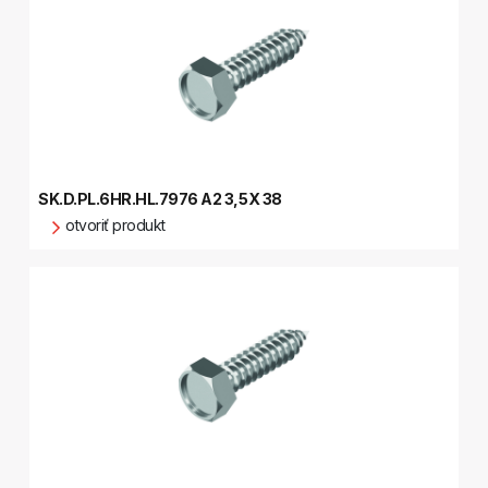
SK.D.PL.6HR.HL.7976 A2 3,5X 38
otvoriť produkt