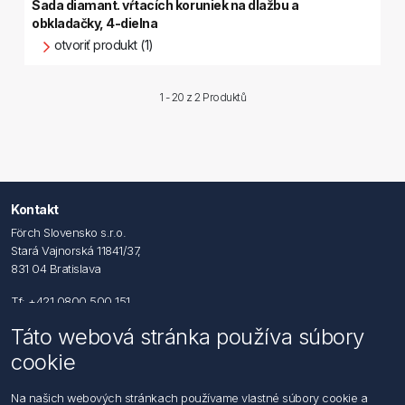
Sada diamant. vŕtacích koruniek na dlažbu a
obkladačky, 4-dielna
otvoriť produkt (1)
1 - 20 z
2 Produktů
Kontakt
Förch Slovensko s.r.o.
Stará Vajnorská 11841/37,
831 04 Bratislava
Tf: +421 0800 500 151
Táto webová stránka používa súbory
Email: office@foerch.sk
cookie
Kontaktujte nás
Na našich webových stránkach používame vlastné súbory cookie a