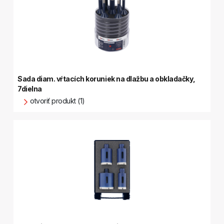
Sada diam. vŕtacích koruniek na dlažbu a obkladačky,
7dielna
otvoriť produkt (1)