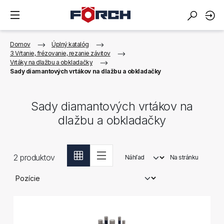
Domov
Úplný katalóg
3 Vŕtanie, frézovanie, rezanie závitov
Vrtáky na dlažbu a obkladačky
Sady diamantových vrtákov na dlažbu a obkladačky
Sady diamantových vrtákov na
dlažbu a obkladačky
2
produktov
Náhľad
Na stránku