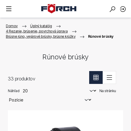
Domov
Úplný katalóg
4 Rezanie, brúsenie, povrchová úprava
Brúsne rúno, vejárové brúsky, brúsne krúžky
Rúnové brúsky
Rúnové brúsky
33
produktov
Náhľad
Na stránku