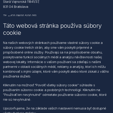
Stará Vajnorská 11841/37,
831 04 Bratislava
Tf: +421 0800 500 151
Táto webová stránka používa súbory
Email: office@foerch.sk
cookie
Kontaktujte nás
Na našich webových stránkach používame vlastné súbory cookie a
súbory cookie tretích strán, aby sme vám poskytli príjemné a
Informácie
prispôsobené online služby. Používajú sa na prispôsobenie obsahu,
Imprint
poskytovanie funkcií sociálnych médií a analýzu návštevnosti našej
Vyhlásenie k ochrane údajov
webovej lokality. Informácie o vašom používaní sa zdieľajú s našimi
Všeobecné dodacie a obchodné podmienky
partnermi v oblasti sociálnych médií, reklamy a analýzy, ktorí ich môžu
Obchodný zástupca
kombinovať s inými údajmi, ktoré vám poskytli alebo ktoré získali z vášho
používania služieb.
Môj účet
Kliknutím na možnosť "Povoliť všetky súbory cookie" súhlasíte s
používaním súborov cookie a podobných technológií. Kliknutím na
Môj účet
"Používať len nevyhnutné" odmietate používanie súborov cookie, ktoré
Objednávky
nie sú nevyhnutné.
Adresy
Upozorňujeme, že na základe vašich nastavení nemusia byť dostupné