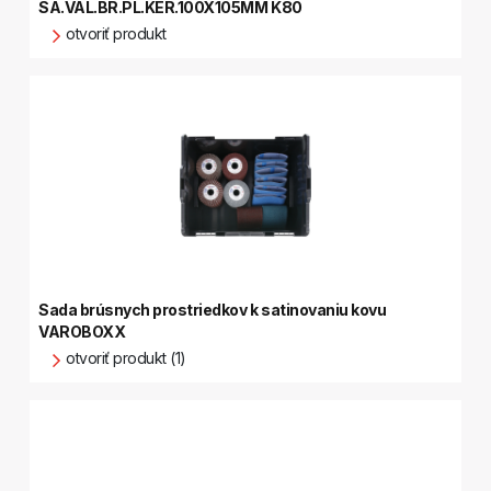
SA.VAL.BR.PL.KER.100X105MM K80
otvoriť produkt
Sada brúsnych prostriedkov k satinovaniu kovu
VAROBOXX
otvoriť produkt (1)