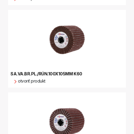
SA.VA.BR.PL./RÚN.100X105MM K60
otvoriť produkt