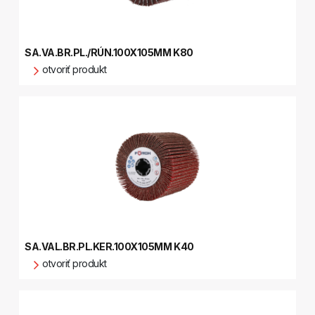
SA.VA.BR.PL./RÚN.100X105MM K80
otvoriť produkt
SA.VAL.BR.PL.KER.100X105MM K40
otvoriť produkt