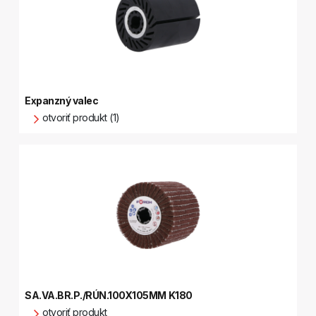
Expanzný valec
otvoriť produkt (1)
SA.VA.BR.P./RÚN.100X105MM K180
otvoriť produkt