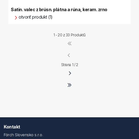
Satin. valec z brúsn. plátna a rúna, keram. zrno
otvoriť produkt (1)
1 - 20 z
33 Produktů
Strana 1 / 2
Kontakt
Förch Slovensko s.r.o.