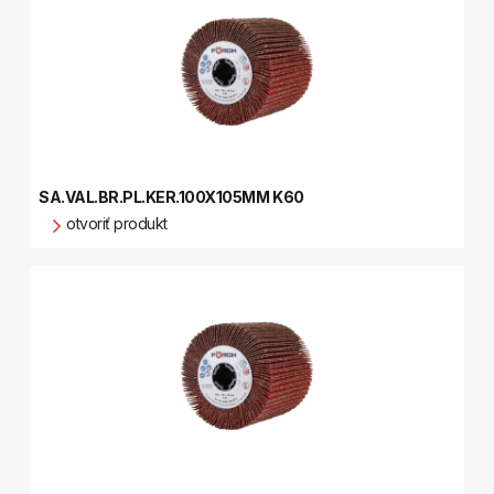
SA.VAL.BR.PL.KER.100X105MM K60
otvoriť produkt