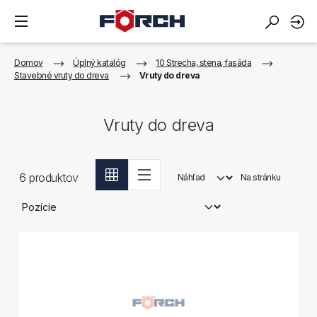
Domov
Úplný katalóg
10 Strecha, stena, fasáda
Stavebné vruty do dreva
Vruty do dreva
Vruty do dreva
6
produktov
Náhľad
Na stránku