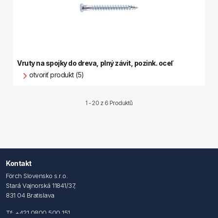
Vruty na spojky do dreva, plný závit, pozink. oceľ
otvoriť produkt (5)
1 - 20 z
6 Produktů
Kontakt
Förch Slovensko s.r.o.
Stará Vajnorská 11841/37,
831 04 Bratislava
Tf: +421 0800 500 151