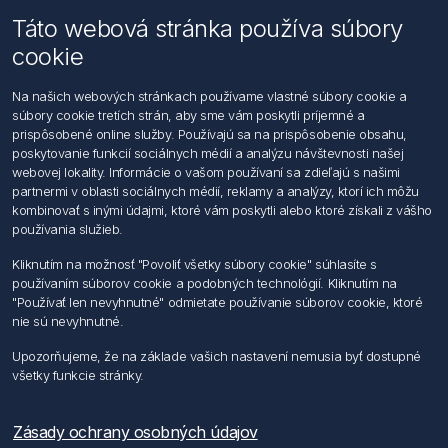
Táto webová stránka používa súbory
Email: office@foerch.sk
cookie
Kontaktujte nás
Na našich webových stránkach používame vlastné súbory cookie a
súbory cookie tretích strán, aby sme vám poskytli príjemné a
Informácie
prispôsobené online služby. Používajú sa na prispôsobenie obsahu,
Imprint
poskytovanie funkcií sociálnych médií a analýzu návštevnosti našej
Vyhlásenie k ochrane údajov
webovej lokality. Informácie o vašom používaní sa zdieľajú s našimi
Všeobecné dodacie a obchodné podmienky
partnermi v oblasti sociálnych médií, reklamy a analýzy, ktorí ich môžu
Obchodný zástupca
kombinovať s inými údajmi, ktoré vám poskytli alebo ktoré získali z vášho
používania služieb.
Môj účet
Kliknutím na možnosť "Povoliť všetky súbory cookie" súhlasíte s
používaním súborov cookie a podobných technológií. Kliknutím na
Môj účet
"Používať len nevyhnutné" odmietate používanie súborov cookie, ktoré
Objednávky
nie sú nevyhnutné.
Adresy
Upozorňujeme, že na základe vašich nastavení nemusia byť dostupné
všetky funkcie stránky.
Nasledujte nás
Zásady ochrany osobných údajov