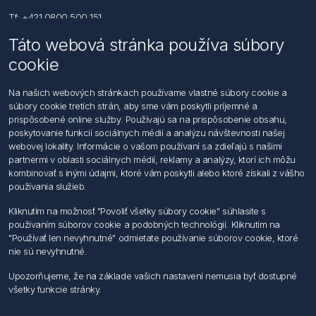
Tf: +421 0800 500 151
Táto webová stránka používa súbory
Email: office@foerch.sk
cookie
Kontaktujte nás
Na našich webových stránkach používame vlastné súbory cookie a
súbory cookie tretích strán, aby sme vám poskytli príjemné a
Informácie
prispôsobené online služby. Používajú sa na prispôsobenie obsahu,
Imprint
poskytovanie funkcií sociálnych médií a analýzu návštevnosti našej
Vyhlásenie k ochrane údajov
webovej lokality. Informácie o vašom používaní sa zdieľajú s našimi
Všeobecné dodacie a obchodné podmienky
partnermi v oblasti sociálnych médií, reklamy a analýzy, ktorí ich môžu
Obchodný zástupca
kombinovať s inými údajmi, ktoré vám poskytli alebo ktoré získali z vášho
používania služieb.
Môj účet
Kliknutím na možnosť "Povoliť všetky súbory cookie" súhlasíte s
používaním súborov cookie a podobných technológií. Kliknutím na
Môj účet
"Používať len nevyhnutné" odmietate používanie súborov cookie, ktoré
Objednávky
nie sú nevyhnutné.
Adresy
Upozorňujeme, že na základe vašich nastavení nemusia byť dostupné
všetky funkcie stránky.
Nasledujte nás