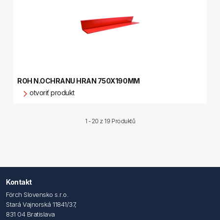
ROH N.OCHRANU HRAN 750X190MM
otvoriť produkt
1 - 20 z
19 Produktů
Kontakt
Förch Slovensko s.r.o.
Stará Vajnorská 11841/37,
831 04 Bratislava