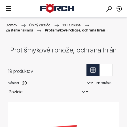
Domov
Úplný katalóg
13 Truckline
Zaistenie nákladu
Protišmykové rohože, ochrana hrán
Protišmykové rohože, ochrana hrán
19
produktov
Náhľad
Na stránku