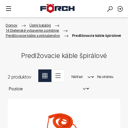
Domov
Úplný katalóg
14 Dielenské vybavenie a prístroje
Predlžovacie káble a príslušenstvo
Predlžovacie káble špirálové
Predlžovacie káble špirálové
2
produktov
Náhľad
Na stránku