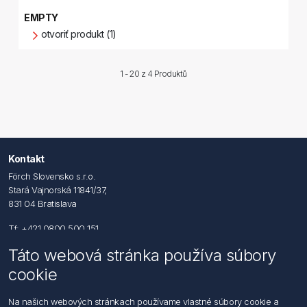
EMPTY
otvoriť produkt (1)
1 - 20 z
4 Produktů
Kontakt
Förch Slovensko s.r.o.
Stará Vajnorská 11841/37,
831 04 Bratislava
Tf: +421 0800 500 151
Táto webová stránka používa súbory
Email: office@foerch.sk
cookie
Kontaktujte nás
Na našich webových stránkach používame vlastné súbory cookie a