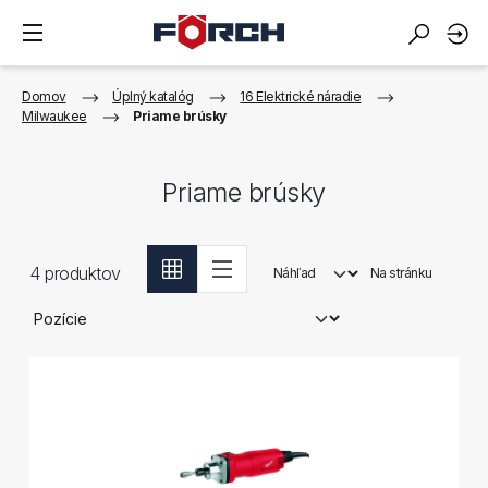
Domov
Úplný katalóg
16 Elektrické náradie
Milwaukee
Priame brúsky
Priame brúsky
4
produktov
Náhľad
Na stránku