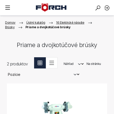
Domov
Úplný katalóg
16 Elektrické náradie
Brúsky
Priame a dvojkotúčové brúsky
Priame a dvojkotúčové brúsky
2
produktov
Náhľad
Na stránku