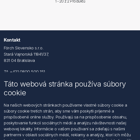
1 - 20 z
2 Produktů
Kontakt
Förch Slovensko s.r.o.
Stará Vajnorská 11841/37,
831 04 Bratislava
Tf: +421 0800 500 151
Táto webová stránka používa súbory
Email: office@foerch.sk
cookie
Kontaktujte nás
Na našich webových stránkach používame vlastné súbory cookie a
súbory cookie tretích strán, aby sme vám poskytli príjemné a
Informácie
prispôsobené online služby. Používajú sa na prispôsobenie obsahu,
Imprint
poskytovanie funkcií sociálnych médií a analýzu návštevnosti našej
Vyhlásenie k ochrane údajov
webovej lokality. Informácie o vašom používaní sa zdieľajú s našimi
Všeobecné dodacie a obchodné podmienky
partnermi v oblasti sociálnych médií, reklamy a analýzy, ktorí ich môžu
Obchodný zástupca