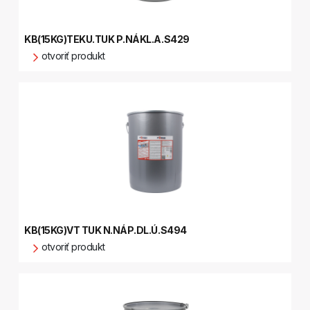
KB(15KG)TEKU.TUK P.NÁKL.A.S429
otvoriť produkt
KB(15KG)VT TUK N.NÁP.DL.Ú.S494
otvoriť produkt