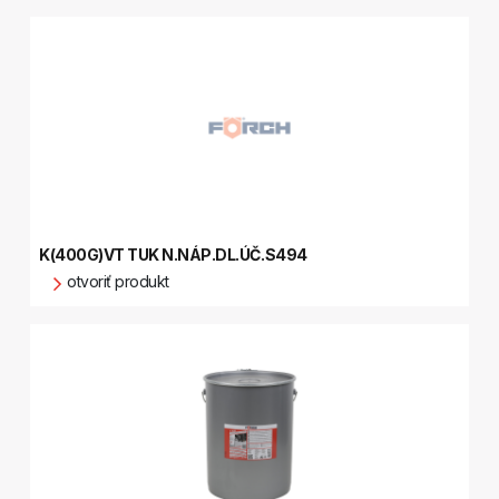
K(400G)VT TUK N.NÁP.DL.ÚČ.S494
otvoriť produkt