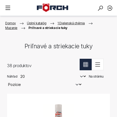
Domov
Úplný katalóg
1 Dielenská chémia
Mazanie
Priľnavé a striekacie tuky
Priľnavé a striekacie tuky
38
produktov
Náhľad
Na stránku