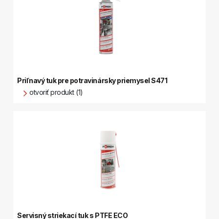
Priľnavý tuk pre potravinársky priemysel S471
otvoriť produkt (1)
Servisný striekací tuk s PTFE ECO