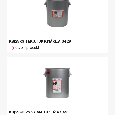
KB(25KG)TEKU.TUK P.NÁKL.A.S429
otvoriť produkt
KB(25KG)VY.VÝ.MA.TUK ÚŽ.V.S495