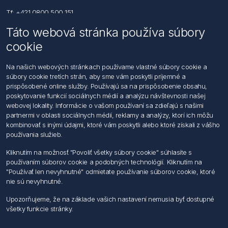
Tf: +421 0800 500 151
Táto webová stránka používa súbory
Email: office@foerch.sk
cookie
Kontaktujte nás
Na našich webových stránkach používame vlastné súbory cookie a
súbory cookie tretích strán, aby sme vám poskytli príjemné a
Informácie
prispôsobené online služby. Používajú sa na prispôsobenie obsahu,
Imprint
poskytovanie funkcií sociálnych médií a analýzu návštevnosti našej
Vyhlásenie k ochrane údajov
webovej lokality. Informácie o vašom používaní sa zdieľajú s našimi
Všeobecné dodacie a obchodné podmienky
partnermi v oblasti sociálnych médií, reklamy a analýzy, ktorí ich môžu
Obchodný zástupca
kombinovať s inými údajmi, ktoré vám poskytli alebo ktoré získali z vášho
používania služieb.
Môj účet
Kliknutím na možnosť "Povoliť všetky súbory cookie" súhlasíte s
používaním súborov cookie a podobných technológií. Kliknutím na
Môj účet
"Používať len nevyhnutné" odmietate používanie súborov cookie, ktoré
Objednávky
nie sú nevyhnutné.
Adresy
Upozorňujeme, že na základe vašich nastavení nemusia byť dostupné
všetky funkcie stránky.
Nasledujte nás