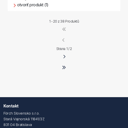
otvoriť produkt (1)
1 - 20 z
38 Produktů
Strana 1 / 2
Kontakt
Förch Slovensko s.r.o.
Stará Vajnorská 11841/37,
831 04 Bratislava