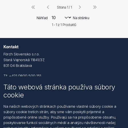
Strana 1 / 1
Náhľad
Na stránku
1 - 1 z
1
Produktů
Kontakt
Förch Slovensko s.r.o.
Stará Vajnorská 11841/37,
831 04 Bratislava
Tf: +421 0800 500 151
Táto webová stránka používa súbory
Email: office@foerch.sk
cookie
Kontaktujte nás
Na našich webových stránkach používame vlastné súbory cookie a
súbory cookie tretích strán, aby sme vám poskytli príjemné a
Informácie
prispôsobené online služby. Používajú sa na prispôsobenie obsahu,
Imprint
poskytovanie funkcií sociálnych médií a analýzu návštevnosti našej
Vyhlásenie k ochrane údajov