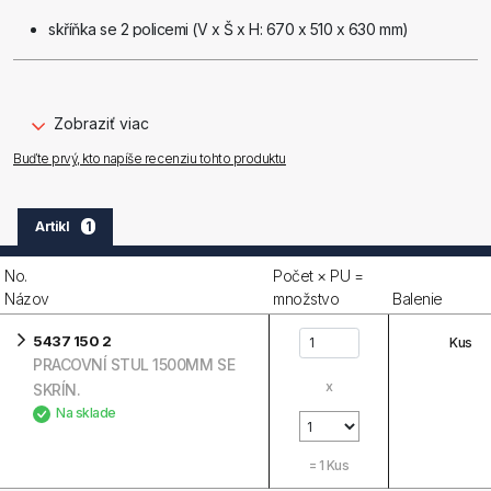
skříňka se 2 policemi (V x Š x H: 670 x 510 x 630 mm)
rozměry: V x Š x H: 840 x 1500 x 700 mm
Zobraziť viac
Buďte prvý, kto napíše recenziu tohto produktu
barva: modrá
Artikl
1
No.
Počet × PU =
Názov
množstvo
Balenie
5437 150 2
Kus
PRACOVNÍ STUL 1500MM SE
x
SKRÍN.
Na sklade
=
1
Kus