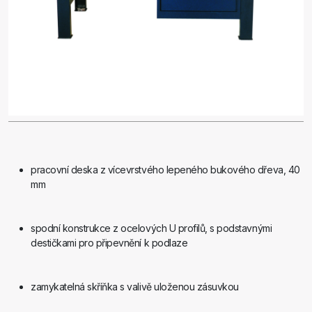
pracovní deska z vícevrstvého lepeného bukového dřeva, 40
mm
spodní konstrukce z ocelových U profilů, s podstavnými
destičkami pro připevnění k podlaze
zamykatelná skříňka s valivě uloženou zásuvkou