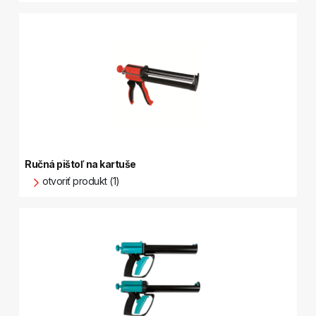
Ručná pištoľ na kartuše
otvoriť produkt (1)