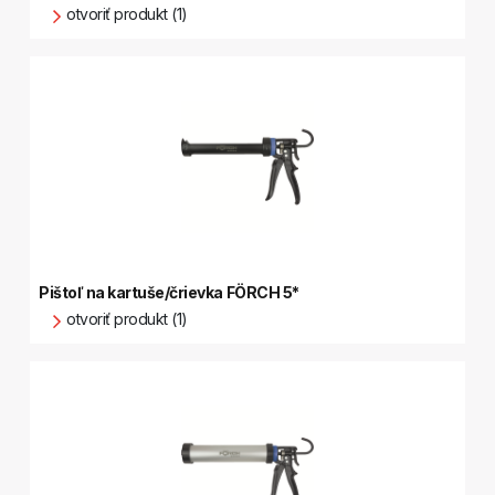
otvoriť produkt (1)
Pištoľ na kartuše/črievka FÖRCH 5*
otvoriť produkt (1)