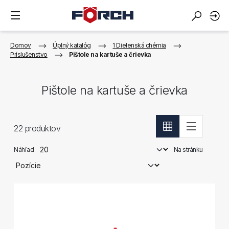
Domov
Úplný katalóg
1 Dielenská chémia
Príslušenstvo
Pištole na kartuše a črievka
Pištole na kartuše a črievka
22
produktov
Náhľad
Na stránku