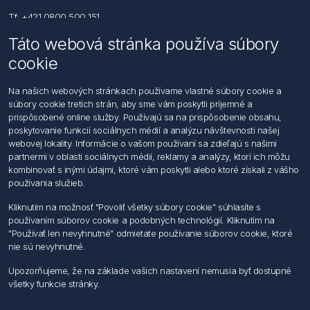
Tf: +421 0800 500 151
Táto webová stránka používa súbory
Email: office@foerch.sk
cookie
Kontaktujte nás
Na našich webových stránkach používame vlastné súbory cookie a
súbory cookie tretích strán, aby sme vám poskytli príjemné a
Informácie
prispôsobené online služby. Používajú sa na prispôsobenie obsahu,
Imprint
poskytovanie funkcií sociálnych médií a analýzu návštevnosti našej
Vyhlásenie k ochrane údajov
webovej lokality. Informácie o vašom používaní sa zdieľajú s našimi
Všeobecné dodacie a obchodné podmienky
partnermi v oblasti sociálnych médií, reklamy a analýzy, ktorí ich môžu
Obchodný zástupca
kombinovať s inými údajmi, ktoré vám poskytli alebo ktoré získali z vášho
používania služieb.
Môj účet
Kliknutím na možnosť "Povoliť všetky súbory cookie" súhlasíte s
používaním súborov cookie a podobných technológií. Kliknutím na
Môj účet
"Používať len nevyhnutné" odmietate používanie súborov cookie, ktoré
Objednávky
nie sú nevyhnutné.
Adresy
Upozorňujeme, že na základe vašich nastavení nemusia byť dostupné
všetky funkcie stránky.
Nasledujte nás