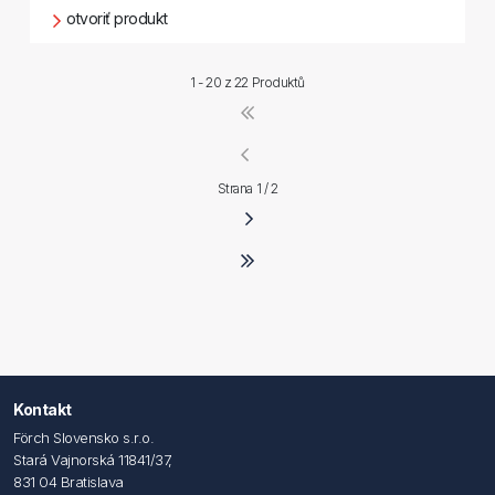
otvoriť produkt
1 - 20 z
22 Produktů
Strana 1 / 2
Kontakt
Förch Slovensko s.r.o.
Stará Vajnorská 11841/37,
831 04 Bratislava