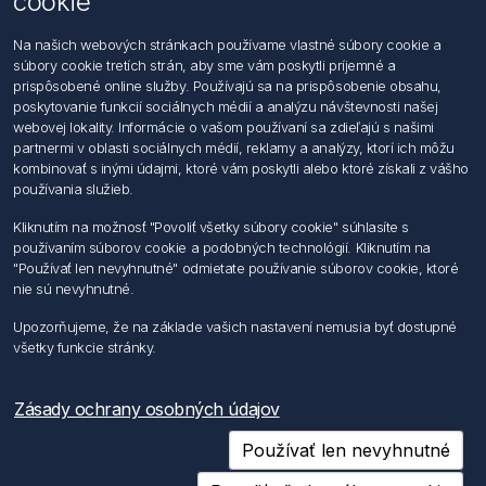
cookie
Kontaktujte nás
Na našich webových stránkach používame vlastné súbory cookie a
súbory cookie tretích strán, aby sme vám poskytli príjemné a
Informácie
prispôsobené online služby. Používajú sa na prispôsobenie obsahu,
Imprint
poskytovanie funkcií sociálnych médií a analýzu návštevnosti našej
Vyhlásenie k ochrane údajov
webovej lokality. Informácie o vašom používaní sa zdieľajú s našimi
Všeobecné dodacie a obchodné podmienky
partnermi v oblasti sociálnych médií, reklamy a analýzy, ktorí ich môžu
Obchodný zástupca
kombinovať s inými údajmi, ktoré vám poskytli alebo ktoré získali z vášho
používania služieb.
Môj účet
Kliknutím na možnosť "Povoliť všetky súbory cookie" súhlasíte s
používaním súborov cookie a podobných technológií. Kliknutím na
Môj účet
"Používať len nevyhnutné" odmietate používanie súborov cookie, ktoré
Objednávky
nie sú nevyhnutné.
Adresy
Upozorňujeme, že na základe vašich nastavení nemusia byť dostupné
všetky funkcie stránky.
Nasledujte nás
Zásady ochrany osobných údajov
Používať len nevyhnutné