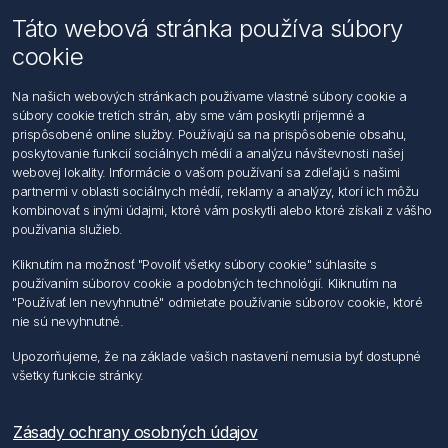
Táto webová stránka používa súbory
Email: office@foerch.sk
cookie
Kontaktujte nás
Na našich webových stránkach používame vlastné súbory cookie a
súbory cookie tretích strán, aby sme vám poskytli príjemné a
Informácie
prispôsobené online služby. Používajú sa na prispôsobenie obsahu,
Imprint
poskytovanie funkcií sociálnych médií a analýzu návštevnosti našej
Vyhlásenie k ochrane údajov
webovej lokality. Informácie o vašom používaní sa zdieľajú s našimi
Všeobecné dodacie a obchodné podmienky
partnermi v oblasti sociálnych médií, reklamy a analýzy, ktorí ich môžu
Obchodný zástupca
kombinovať s inými údajmi, ktoré vám poskytli alebo ktoré získali z vášho
používania služieb.
Môj účet
Kliknutím na možnosť "Povoliť všetky súbory cookie" súhlasíte s
používaním súborov cookie a podobných technológií. Kliknutím na
Môj účet
"Používať len nevyhnutné" odmietate používanie súborov cookie, ktoré
Objednávky
nie sú nevyhnutné.
Adresy
Upozorňujeme, že na základe vašich nastavení nemusia byť dostupné
všetky funkcie stránky.
Nasledujte nás
Zásady ochrany osobných údajov