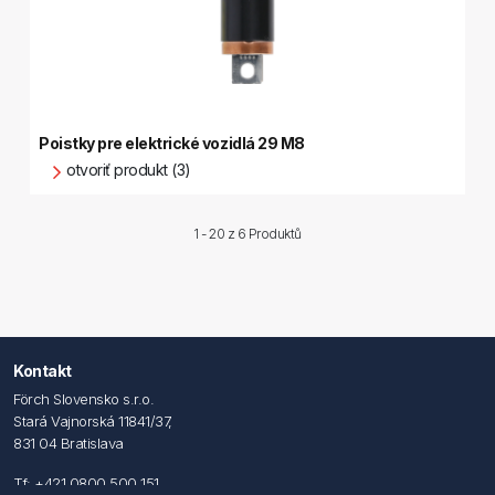
Poistky pre elektrické vozidlá 29 M8
otvoriť produkt (3)
1 - 20 z
6 Produktů
Kontakt
Förch Slovensko s.r.o.
Stará Vajnorská 11841/37,
831 04 Bratislava
Tf: +421 0800 500 151