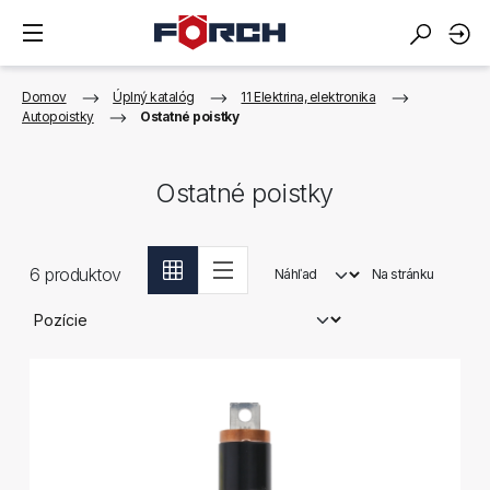
Domov
Úplný katalóg
11 Elektrina, elektronika
Autopoistky
Ostatné poistky
Ostatné poistky
6
produktov
Náhľad
Na stránku