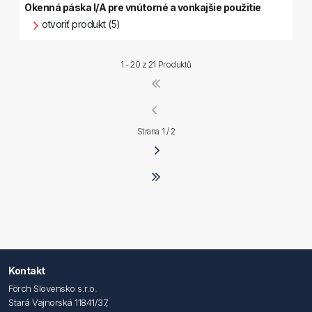
Okenná páska I/A pre vnútorné a vonkajšie použitie
otvoriť produkt (5)
1 - 20 z
21 Produktů
Strana 1 / 2
Kontakt
Förch Slovensko s.r.o.
Stará Vajnorská 11841/37,