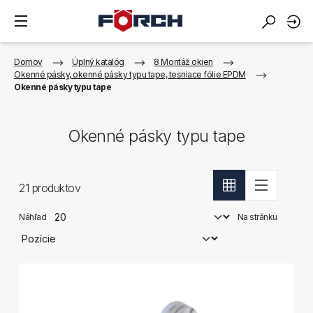
Domov
Úplný katalóg
8 Montáž okien
Okenné pásky, okenné pásky typu tape, tesniace fólie EPDM
Okenné pásky typu tape
Okenné pásky typu tape
21
produktov
Náhľad
Na stránku