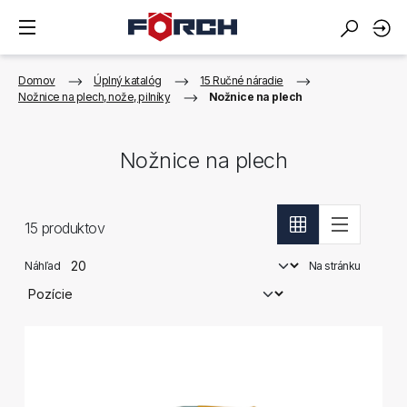
Domov
Úplný katalóg
15 Ručné náradie
Nožnice na plech, nože, pilníky
Nožnice na plech
Nožnice na plech
15
produktov
Náhľad
Na stránku