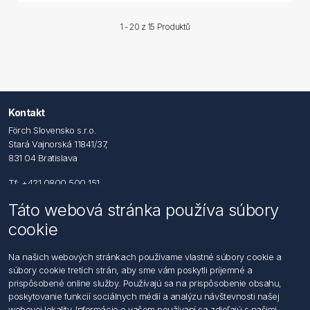
1 - 20 z
15 Produktů
Kontakt
Förch Slovensko s.r.o.
Stará Vajnorská 11841/37,
831 04 Bratislava
Tf: +421 0800 500 151
Táto webová stránka používa súbory
Email: office@foerch.sk
cookie
Kontaktujte nás
Na našich webových stránkach používame vlastné súbory cookie a
súbory cookie tretích strán, aby sme vám poskytli príjemné a
Informácie
prispôsobené online služby. Používajú sa na prispôsobenie obsahu,
Imprint
poskytovanie funkcií sociálnych médií a analýzu návštevnosti našej
Vyhlásenie k ochrane údajov
webovej lokality. Informácie o vašom používaní sa zdieľajú s našimi