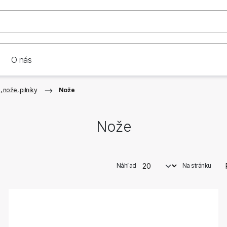
O nás
 nože, pilníky
Nože
Nože
Náhľad
Na stránku