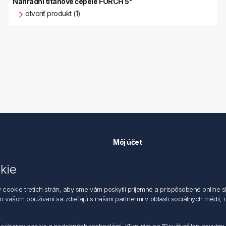
Náhradní titanové čepele FÖRCH 5*
otvoriť produkt (1)
Môj účet
Môj účet
kie
k ochrane údajov
Objednávky
 dodacie a obchodné podmienky
Adresy
okie tretích strán, aby sme vám poskytli príjemné a prispôsobené online sl
zástupca
 o vašom používaní sa zdieľajú s našimi partnermi v oblasti sociálnych médií,