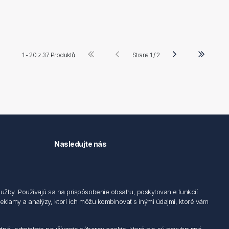
1 - 20 z
37 Produktů
Strana 1 / 2
Nasledujte nás
užby. Používajú sa na prispôsobenie obsahu, poskytovanie funkcií
 reklamy a analýzy, ktorí ich môžu kombinovať s inými údajmi, ktoré vám