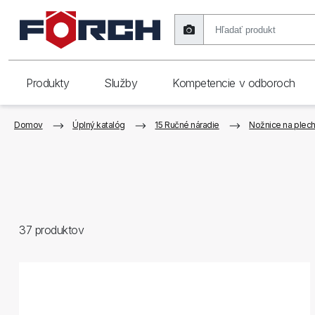
Produkty
Služby
Kompetencie v odboroch
Domov
Úplný katalóg
15 Ručné náradie
Nožnice na plech,
37
produktov