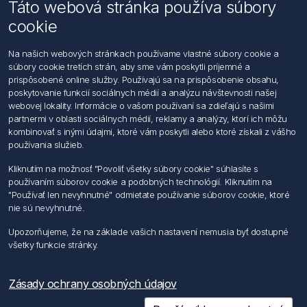
Táto webová stránka používa súbory
Email: office@foerch.sk
cookie
Kontaktujte nás
Na našich webových stránkach používame vlastné súbory cookie a
súbory cookie tretích strán, aby sme vám poskytli príjemné a
Informácie
prispôsobené online služby. Používajú sa na prispôsobenie obsahu,
Imprint
poskytovanie funkcií sociálnych médií a analýzu návštevnosti našej
Vyhlásenie k ochrane údajov
webovej lokality. Informácie o vašom používaní sa zdieľajú s našimi
Všeobecné dodacie a obchodné podmienky
partnermi v oblasti sociálnych médií, reklamy a analýzy, ktorí ich môžu
Obchodný zástupca
kombinovať s inými údajmi, ktoré vám poskytli alebo ktoré získali z vášho
používania služieb.
Môj účet
Kliknutím na možnosť "Povoliť všetky súbory cookie" súhlasíte s
používaním súborov cookie a podobných technológií. Kliknutím na
Môj účet
"Používať len nevyhnutné" odmietate používanie súborov cookie, ktoré
Objednávky
nie sú nevyhnutné.
Adresy
Upozorňujeme, že na základe vašich nastavení nemusia byť dostupné
všetky funkcie stránky.
Nasledujte nás
Zásady ochrany osobných údajov