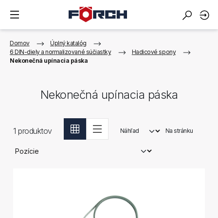
Domov
Úplný katalóg
6 DIN-diely a normalizované súčiastky
Hadicové spony
Nekonečná upínacia páska
Nekonečná upínacia páska
1
produktov
Náhľad
Na stránku