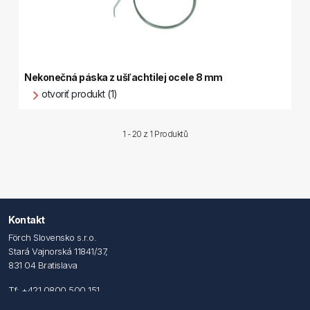
Nekonečná páska z ušľachtilej ocele 8 mm
otvoriť produkt (1)
1 - 20 z
1 Produktů
Kontakt
Förch Slovensko s.r.o.
Stará Vajnorská 11841/37,
831 04 Bratislava
Tf: +421 0800 500 151