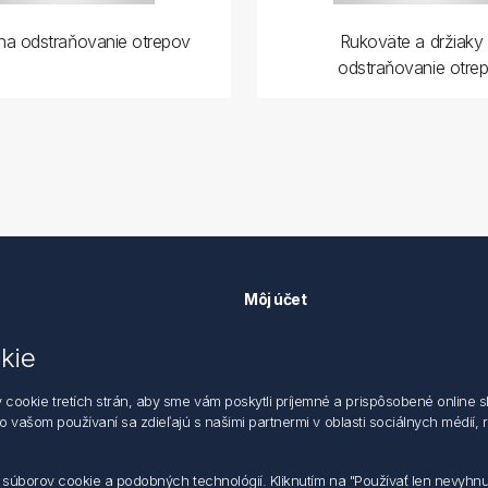
na odstraňovanie otrepov
Rukoväte a držiaky
odstraňovanie otre
Môj účet
Môj účet
kie
k ochrane údajov
Objednávky
 dodacie a obchodné podmienky
Adresy
okie tretích strán, aby sme vám poskytli príjemné a prispôsobené online sl
zástupca
 o vašom používaní sa zdieľajú s našimi partnermi v oblasti sociálnych médií,
m súborov cookie a podobných technológií. Kliknutím na "Používať len nevyhn