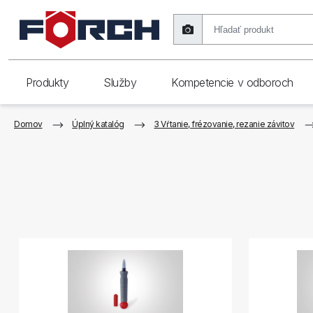
Produkty
Služby
Kompetencie v odboroch
Domov
Úplný katalóg
3 Vŕtanie, frézovanie, rezanie závitov