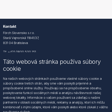
Kontakt
Förch Slovensko s.r.o.
Stará Vajnorská 11841/37,
831 04 Bratislava
Tf: +421 0800 500 151
Táto webová stránka používa súbory
Email: office@foerch.sk
cookie
Kontaktujte nás
Na našich webových stránkach používame vlastné súbory cookie a
súbory cookie tretích strán, aby sme vám poskytli príjemné a
Informácie
prispôsobené online služby. Používajú sa na prispôsobenie obsahu,
Imprint
poskytovanie funkcií sociálnych médií a analýzu návštevnosti našej
Vyhlásenie k ochrane údajov
webovej lokality. Informácie o vašom používaní sa zdieľajú s našimi
Všeobecné dodacie a obchodné podmienky
partnermi v oblasti sociálnych médií, reklamy a analýzy, ktorí ich môžu
Obchodný zástupca
kombinovať s inými údajmi, ktoré vám poskytli alebo ktoré získali z vášho
používania služieb.