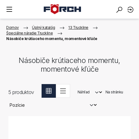
Domov
Úplný katalóg
13 Truckline
Špeciálne náradie Truckline
Násobiče krútiaceho momentu, momentové kľúče
Násobiče krútiaceho momentu,
momentové kľúče
5
produktov
Náhľad
Na stránku