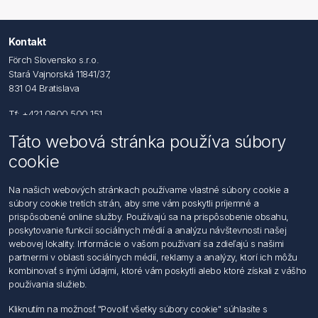
Kontakt
Förch Slovensko s.r.o.
Stará Vajnorská 11841/37,
831 04 Bratislava
Tf: +421 0800 500 151
Táto webová stránka používa súbory
Email: office@foerch.sk
cookie
Kontaktujte nás
Na našich webových stránkach používame vlastné súbory cookie a
súbory cookie tretích strán, aby sme vám poskytli príjemné a
Informácie
prispôsobené online služby. Používajú sa na prispôsobenie obsahu,
Imprint
poskytovanie funkcií sociálnych médií a analýzu návštevnosti našej
Vyhlásenie k ochrane údajov
webovej lokality. Informácie o vašom používaní sa zdieľajú s našimi
Všeobecné dodacie a obchodné podmienky
partnermi v oblasti sociálnych médií, reklamy a analýzy, ktorí ich môžu
Obchodný zástupca
kombinovať s inými údajmi, ktoré vám poskytli alebo ktoré získali z vášho
používania služieb.
Môj účet
Kliknutím na možnosť "Povoliť všetky súbory cookie" súhlasíte s