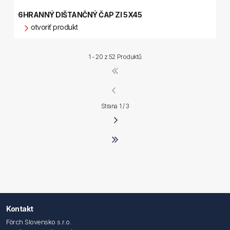
6HRANNÝ DIŠTANČNÝ ČAP ZI 5X45
otvoriť produkt
1 - 20 z
52 Produktů
Strana 1 / 3
Kontakt
Förch Slovensko s.r.o.