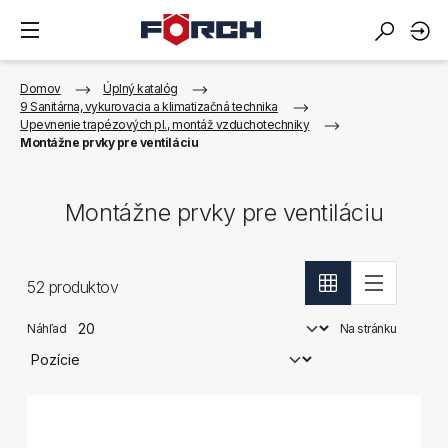
Domov
Úplný katalóg
9 Sanitárna, vykurovacia a klimatizačná technika
Upevnenie trapézových pl., montáž vzduchotechniky
Montážne prvky pre ventiláciu
Montážne prvky pre ventiláciu
52
produktov
Náhľad
Na stránku