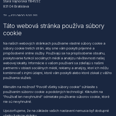
Stará Vajnorská 11841/37,
831 04 Bratislava
Tf: +421 0800 500 151
Táto webová stránka používa súbory
Email: office@foerch.sk
cookie
Kontaktujte nás
Na našich webových stránkach používame vlastné súbory cookie a
súbory cookie tretích strán, aby sme vám poskytli príjemné a
Informácie
prispôsobené online služby. Používajú sa na prispôsobenie obsahu,
Imprint
poskytovanie funkcií sociálnych médií a analýzu návštevnosti našej
Vyhlásenie k ochrane údajov
webovej lokality. Informácie o vašom používaní sa zdieľajú s našimi
Všeobecné dodacie a obchodné podmienky
partnermi v oblasti sociálnych médií, reklamy a analýzy, ktorí ich môžu
Obchodný zástupca
kombinovať s inými údajmi, ktoré vám poskytli alebo ktoré získali z vášho
používania služieb.
Môj účet
Kliknutím na možnosť "Povoliť všetky súbory cookie" súhlasíte s
používaním súborov cookie a podobných technológií. Kliknutím na
Môj účet
"Používať len nevyhnutné" odmietate používanie súborov cookie, ktoré
Objednávky
nie sú nevyhnutné.
Adresy
Upozorňujeme, že na základe vašich nastavení nemusia byť dostupné
všetky funkcie stránky.