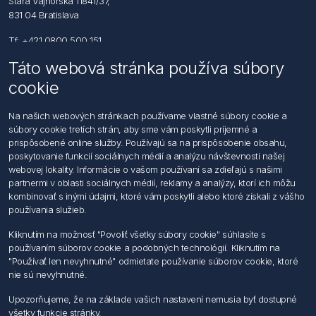
Stará Vajnorská 11841/37,
831 04 Bratislava
Tf: +421 0800 500 151
Táto webová stránka používa súbory
Email: office@foerch.sk
cookie
Kontaktujte nás
Na našich webových stránkach používame vlastné súbory cookie a
súbory cookie tretích strán, aby sme vám poskytli príjemné a
Informácie
prispôsobené online služby. Používajú sa na prispôsobenie obsahu,
Imprint
poskytovanie funkcií sociálnych médií a analýzu návštevnosti našej
Vyhlásenie k ochrane údajov
webovej lokality. Informácie o vašom používaní sa zdieľajú s našimi
Všeobecné dodacie a obchodné podmienky
partnermi v oblasti sociálnych médií, reklamy a analýzy, ktorí ich môžu
Obchodný zástupca
kombinovať s inými údajmi, ktoré vám poskytli alebo ktoré získali z vášho
používania služieb.
Môj účet
Kliknutím na možnosť "Povoliť všetky súbory cookie" súhlasíte s
používaním súborov cookie a podobných technológií. Kliknutím na
Môj účet
"Používať len nevyhnutné" odmietate používanie súborov cookie, ktoré
Objednávky
nie sú nevyhnutné.
Adresy
Upozorňujeme, že na základe vašich nastavení nemusia byť dostupné
všetky funkcie stránky.