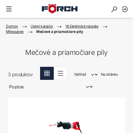
Domov
Úplný katalóg
16 Elektrické náradie
Milwaukee
Mečové a priamočiare píly
Mečové a priamočiare píly
3
produktov
Náhľad
Na stránku