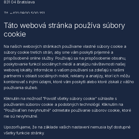
831 04 Bratislava
Tf: +421 0800 500 151
Táto webová stránka používa súbory
Email: office@foerch.sk
cookie
Kontaktujte nás
Na našich webových stránkach používame vlastné súbory cookie a
súbory cookie tretích strán, aby sme vám poskytli príjemné a
Informácie
prispôsobené online služby. Používajú sa na prispôsobenie obsahu,
Imprint
poskytovanie funkcií sociálnych médií a analýzu návštevnosti našej
Vyhlásenie k ochrane údajov
webovej lokality. Informácie o vašom používaní sa zdieľajú s našimi
Všeobecné dodacie a obchodné podmienky
partnermi v oblasti sociálnych médií, reklamy a analýzy, ktorí ich môžu
Obchodný zástupca
kombinovať s inými údajmi, ktoré vám poskytli alebo ktoré získali z vášho
používania služieb.
Môj účet
Kliknutím na možnosť "Povoliť všetky súbory cookie" súhlasíte s
používaním súborov cookie a podobných technológií. Kliknutím na
Môj účet
"Používať len nevyhnutné" odmietate používanie súborov cookie, ktoré
Objednávky
nie sú nevyhnutné.
Adresy
Upozorňujeme, že na základe vašich nastavení nemusia byť dostupné
všetky funkcie stránky.
Nasledujte nás