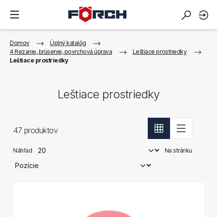
Domov
Úplný katalóg
4 Rezanie, brúsenie, povrchová úprava
Leštiace prostriedky
Leštiace prostriedky
Leštiace prostriedky
47
produktov
Náhľad
Na stránku