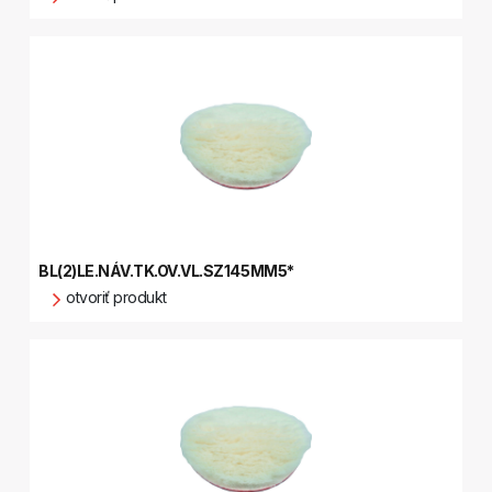
BL(2)LE.NÁV.TK.OV.VL.SZ145MM5*
otvoriť produkt