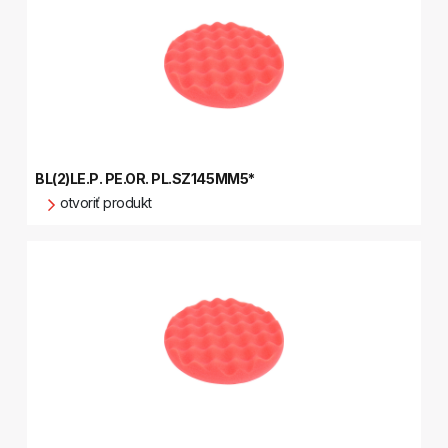
BL(2)LE.P. PE.OR. PL.SZ145MM5*
otvoriť produkt