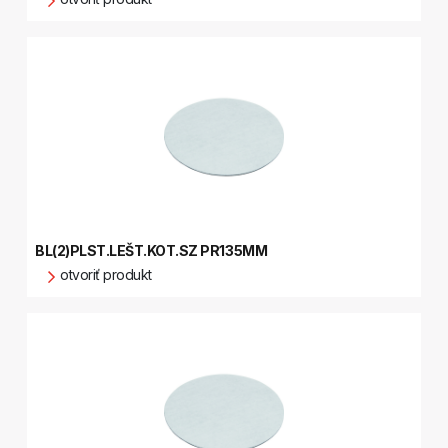
BL(2)PLST.LEŠT.KOT.SZ PR135MM
otvoriť produkt