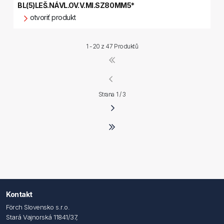
BL(5)LEŠ.NÁVL.OV.V.MI.SZ80MM5*
otvoriť produkt
1 - 20 z
47 Produktů
Strana 1 / 3
Kontakt
Förch Slovensko s.r.o.
Stará Vajnorská 11841/37,