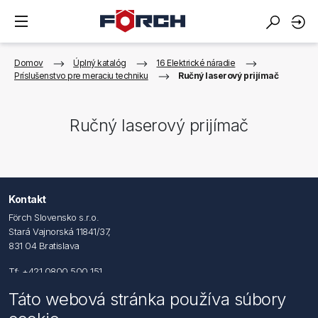
Domov
Úplný katalóg
16 Elektrické náradie
Príslušenstvo pre meraciu techniku
Ručný laserový prijímač
Ručný laserový prijímač
Kontakt
Förch Slovensko s.r.o.
Stará Vajnorská 11841/37,
831 04 Bratislava
Tf: +421 0800 500 151
Táto webová stránka používa súbory
Email: office@foerch.sk