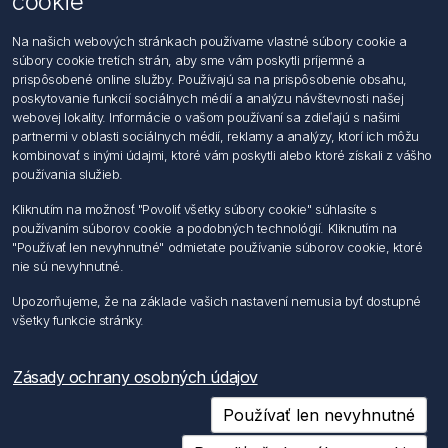
cookie
Kontaktujte nás
Na našich webových stránkach používame vlastné súbory cookie a
súbory cookie tretích strán, aby sme vám poskytli príjemné a
Informácie
prispôsobené online služby. Používajú sa na prispôsobenie obsahu,
Imprint
poskytovanie funkcií sociálnych médií a analýzu návštevnosti našej
Vyhlásenie k ochrane údajov
webovej lokality. Informácie o vašom používaní sa zdieľajú s našimi
Všeobecné dodacie a obchodné podmienky
partnermi v oblasti sociálnych médií, reklamy a analýzy, ktorí ich môžu
Obchodný zástupca
kombinovať s inými údajmi, ktoré vám poskytli alebo ktoré získali z vášho
používania služieb.
Môj účet
Kliknutím na možnosť "Povoliť všetky súbory cookie" súhlasíte s
používaním súborov cookie a podobných technológií. Kliknutím na
Môj účet
"Používať len nevyhnutné" odmietate používanie súborov cookie, ktoré
Objednávky
nie sú nevyhnutné.
Adresy
Upozorňujeme, že na základe vašich nastavení nemusia byť dostupné
všetky funkcie stránky.
Nasledujte nás
Zásady ochrany osobných údajov
Používať len nevyhnutné