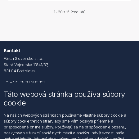
1 - 20 z
15 Produktů
Kontakt
Förch Slovensko s.r.o.
Stará Vajnorská 11841/37,
831 04 Bratislava
Tf: +421 0800 500 151
Táto webová stránka používa súbory
Email: office@foerch.sk
cookie
Kontaktujte nás
Na našich webových stránkach používame vlastné súbory cookie a
súbory cookie tretích strán, aby sme vám poskytli príjemné a
Informácie
prispôsobené online služby. Používajú sa na prispôsobenie obsahu,
Imprint
poskytovanie funkcií sociálnych médií a analýzu návštevnosti našej
Vyhlásenie k ochrane údajov
webovej lokality. Informácie o vašom používaní sa zdieľajú s našimi