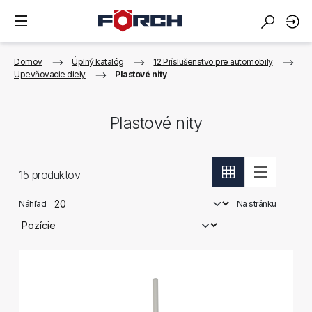
Domov
Úplný katalóg
12 Príslušenstvo pre automobily
Upevňovacie diely
Plastové nity
Plastové nity
15
produktov
Náhľad
Na stránku