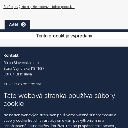
Buďte prvý, kto napíše recenziu tohto produktu
Artikl
0
Tento produkt je vypredaný
Kontakt
Förch Slovensko s.r.o.
Stará Vajnorská 11841/37,
831 04 Bratislava
Tf: +421 0800 500 151
Táto webová stránka používa súbory
Email: office@foerch.sk
cookie
Kontaktujte nás
Na našich webových stránkach používame vlastné súbory cookie a
súbory cookie tretích strán, aby sme vám poskytli príjemné a
Informácie
prispôsobené online služby. Používajú sa na prispôsobenie obsahu,