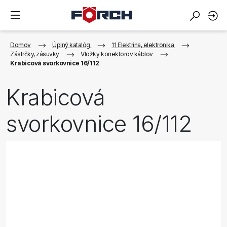
Domov
Úplný katalóg
11 Elektrina, elektronika
Zástrčky, zásuvky
Vložky konektorov káblov
Krabicová svorkovnice 16/112
Krabicová
svorkovnice 16/112