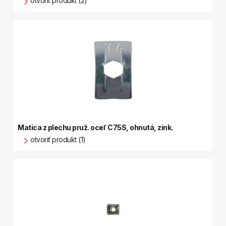
otvoriť produkt (2)
Matica z plechu pruž. oceľ C75S, ohnutá, zink.
otvoriť produkt (1)