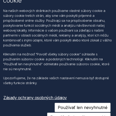
cookie
Kontaktujte nás
Na našich webových stránkach používame vlastné súbory cookie a
súbory cookie tretích strán, aby sme vám poskytli príjemné a
Informácie
prispôsobené online služby. Používajú sa na prispôsobenie obsahu,
Imprint
poskytovanie funkcií sociálnych médií a analýzu návštevnosti našej
Vyhlásenie k ochrane údajov
webovej lokality. Informácie o vašom používaní sa zdieľajú s našimi
Všeobecné dodacie a obchodné podmienky
partnermi v oblasti sociálnych médií, reklamy a analýzy, ktorí ich môžu
Obchodný zástupca
kombinovať s inými údajmi, ktoré vám poskytli alebo ktoré získali z vášho
používania služieb.
Môj účet
Kliknutím na možnosť "Povoliť všetky súbory cookie" súhlasíte s
používaním súborov cookie a podobných technológií. Kliknutím na
Môj účet
"Používať len nevyhnutné" odmietate používanie súborov cookie, ktoré
Objednávky
nie sú nevyhnutné.
Adresy
Upozorňujeme, že na základe vašich nastavení nemusia byť dostupné
všetky funkcie stránky.
Nasledujte nás
Zásady ochrany osobných údajov
Používať len nevyhnutné