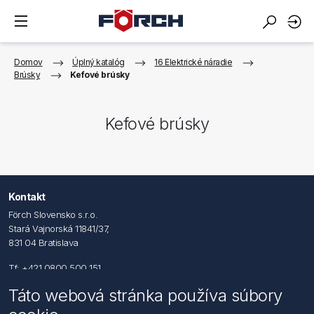
Domov
Úplný katalóg
16 Elektrické náradie
Brúsky
Kefové brúsky
Kefové brúsky
Kontakt
Förch Slovensko s.r.o.
Stará Vajnorská 11841/37,
831 04 Bratislava
Tf: +421 0800 500 151
Táto webová stránka používa súbory
Email: office@foerch.sk