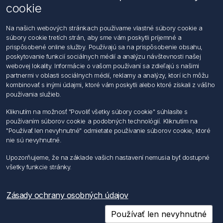
cookie
Kontaktujte nás
Na našich webových stránkach používame vlastné súbory cookie a
súbory cookie tretích strán, aby sme vám poskytli príjemné a
Informácie
prispôsobené online služby. Používajú sa na prispôsobenie obsahu,
Imprint
poskytovanie funkcií sociálnych médií a analýzu návštevnosti našej
Vyhlásenie k ochrane údajov
webovej lokality. Informácie o vašom používaní sa zdieľajú s našimi
Všeobecné dodacie a obchodné podmienky
partnermi v oblasti sociálnych médií, reklamy a analýzy, ktorí ich môžu
Obchodný zástupca
kombinovať s inými údajmi, ktoré vám poskytli alebo ktoré získali z vášho
používania služieb.
Môj účet
Kliknutím na možnosť "Povoliť všetky súbory cookie" súhlasíte s
používaním súborov cookie a podobných technológií. Kliknutím na
Môj účet
"Používať len nevyhnutné" odmietate používanie súborov cookie, ktoré
Objednávky
nie sú nevyhnutné.
Adresy
Upozorňujeme, že na základe vašich nastavení nemusia byť dostupné
všetky funkcie stránky.
Nasledujte nás
Zásady ochrany osobných údajov
Používať len nevyhnutné