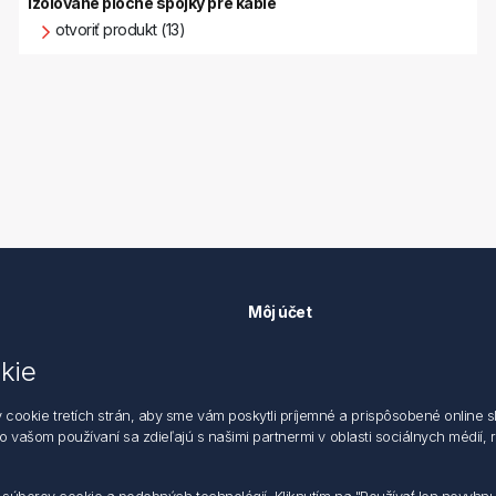
Izolované ploché spojky pre káble
otvoriť produkt (13)
Môj účet
Môj účet
kie
k ochrane údajov
Objednávky
 dodacie a obchodné podmienky
Adresy
okie tretích strán, aby sme vám poskytli príjemné a prispôsobené online sl
zástupca
 o vašom používaní sa zdieľajú s našimi partnermi v oblasti sociálnych médií,