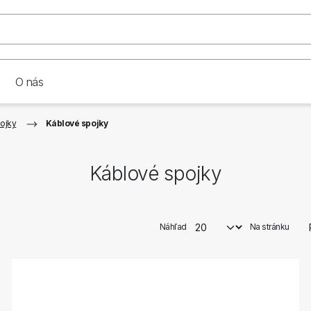
O nás
ojky
Káblové spojky
Káblové spojky
Náhľad
Na stránku