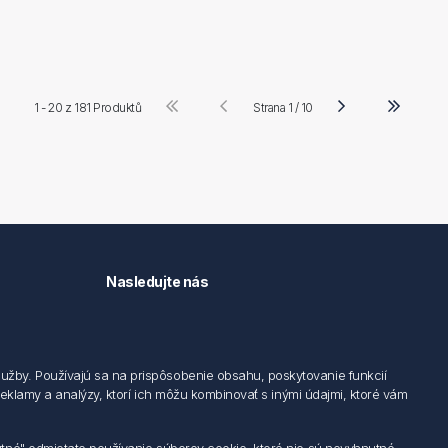
1 - 20 z
181 Produktů
Strana 1 / 10
Nasledujte nás
užby. Používajú sa na prispôsobenie obsahu, poskytovanie funkcií
 reklamy a analýzy, ktorí ich môžu kombinovať s inými údajmi, ktoré vám