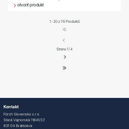
otvoriť produkt
1 - 20 z
76 Produktů
Strana 1 / 4
Kontakt
Förch Slovensko s.r.o.
Stará Vajnorská 11841/37,
831 04 Bratislava