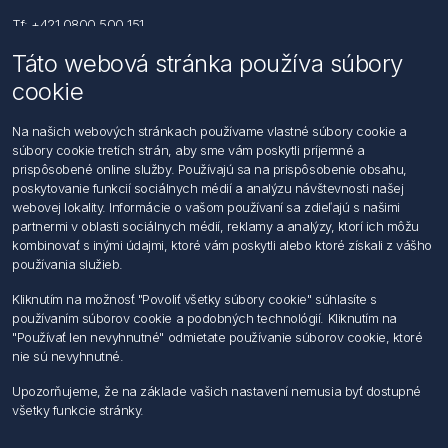
Tf: +421 0800 500 151
Táto webová stránka používa súbory
Email: office@foerch.sk
cookie
Kontaktujte nás
Na našich webových stránkach používame vlastné súbory cookie a
súbory cookie tretích strán, aby sme vám poskytli príjemné a
Informácie
prispôsobené online služby. Používajú sa na prispôsobenie obsahu,
Imprint
poskytovanie funkcií sociálnych médií a analýzu návštevnosti našej
Vyhlásenie k ochrane údajov
webovej lokality. Informácie o vašom používaní sa zdieľajú s našimi
Všeobecné dodacie a obchodné podmienky
partnermi v oblasti sociálnych médií, reklamy a analýzy, ktorí ich môžu
Obchodný zástupca
kombinovať s inými údajmi, ktoré vám poskytli alebo ktoré získali z vášho
používania služieb.
Môj účet
Kliknutím na možnosť "Povoliť všetky súbory cookie" súhlasíte s
používaním súborov cookie a podobných technológií. Kliknutím na
Môj účet
"Používať len nevyhnutné" odmietate používanie súborov cookie, ktoré
Objednávky
nie sú nevyhnutné.
Adresy
Upozorňujeme, že na základe vašich nastavení nemusia byť dostupné
všetky funkcie stránky.
Nasledujte nás