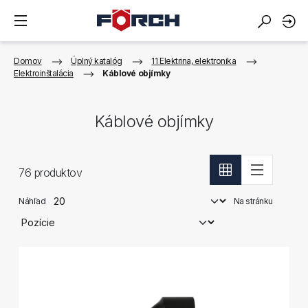
Domov
Úplný katalóg
11 Elektrina, elektronika
Elektroinštalácia
Káblové objímky
Káblové objímky
76
produktov
Náhľad
Na stránku