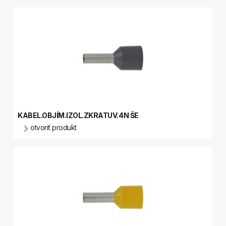
KABEL.OBJÍM.IZOL.ZKRATUV.4N ŠE
otvoriť produkt