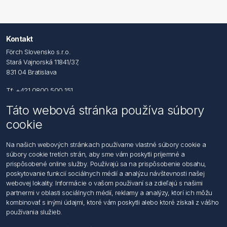
Kontakt
Förch Slovensko s.r.o.
Stará Vajnorská 11841/37,
831 04 Bratislava
Tf: +421 0800 500 151
Táto webová stránka používa súbory
Email: office@foerch.sk
cookie
Kontaktujte nás
Na našich webových stránkach používame vlastné súbory cookie a
súbory cookie tretích strán, aby sme vám poskytli príjemné a
Informácie
prispôsobené online služby. Používajú sa na prispôsobenie obsahu,
Imprint
poskytovanie funkcií sociálnych médií a analýzu návštevnosti našej
Vyhlásenie k ochrane údajov
webovej lokality. Informácie o vašom používaní sa zdieľajú s našimi
Všeobecné dodacie a obchodné podmienky
partnermi v oblasti sociálnych médií, reklamy a analýzy, ktorí ich môžu
Obchodný zástupca
kombinovať s inými údajmi, ktoré vám poskytli alebo ktoré získali z vášho
používania služieb.