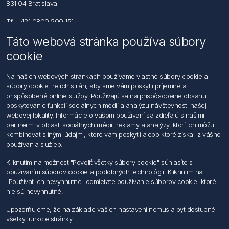
831 04 Bratislava
Tf: +421 0800 500 151
Táto webová stránka používa súbory
Email: office@foerch.sk
cookie
Kontaktujte nás
Na našich webových stránkach používame vlastné súbory cookie a
súbory cookie tretích strán, aby sme vám poskytli príjemné a
Informácie
prispôsobené online služby. Používajú sa na prispôsobenie obsahu,
Imprint
poskytovanie funkcií sociálnych médií a analýzu návštevnosti našej
Vyhlásenie k ochrane údajov
webovej lokality. Informácie o vašom používaní sa zdieľajú s našimi
Všeobecné dodacie a obchodné podmienky
partnermi v oblasti sociálnych médií, reklamy a analýzy, ktorí ich môžu
Obchodný zástupca
kombinovať s inými údajmi, ktoré vám poskytli alebo ktoré získali z vášho
používania služieb.
Môj účet
Kliknutím na možnosť "Povoliť všetky súbory cookie" súhlasíte s
používaním súborov cookie a podobných technológií. Kliknutím na
Môj účet
"Používať len nevyhnutné" odmietate používanie súborov cookie, ktoré
Objednávky
nie sú nevyhnutné.
Adresy
Upozorňujeme, že na základe vašich nastavení nemusia byť dostupné
všetky funkcie stránky.
Nasledujte nás